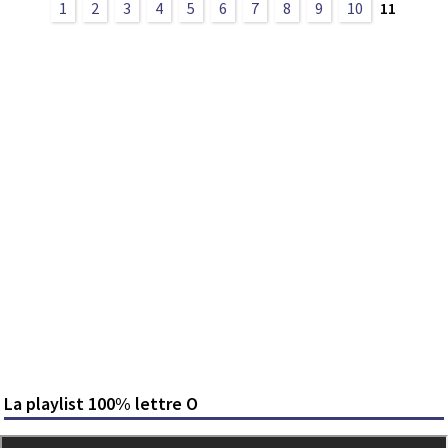
1
2
3
4
5
6
7
8
9
10
11
La playlist 100% lettre O