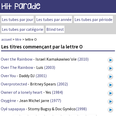
Hit Parade
Les tubes par jour
Les tubes par année
Les tubes par période
Les tubes par catégorie
Blind test
accueil
>
titre
> lettre O
Les titres commençant par la lettre O
Over the Rainbow
- Israel Kamakawiwo'ole
(2010)
Over The Rainbow
- Luis
(2003)
Over You
- Daddy DJ
(2001)
Overprotected
- Britney Spears
(2002)
Owner of a lonely heart
- Yes
(1984)
Oxygène
- Jean Michel jarre
(1977)
Oyé sapapaya
- Stomy Bugsy & Doc Gynéco
(1998)