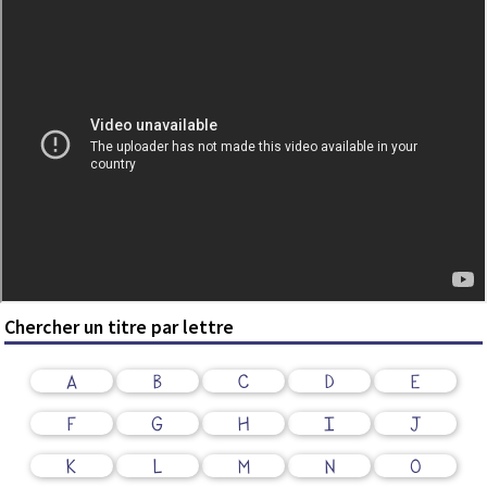
Chercher un titre par lettre
A
B
C
D
E
F
G
H
I
J
K
L
M
N
O