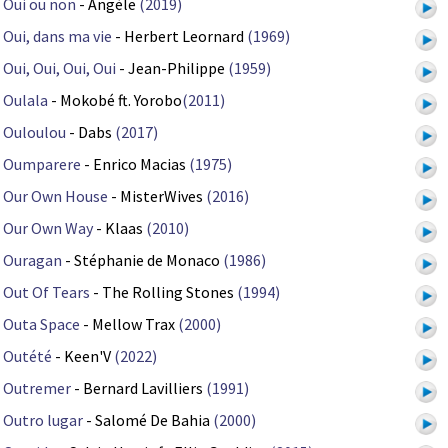
Oui ou non
- Angèle
(2019)
Oui, dans ma vie
- Herbert Leornard
(1969)
Oui, Oui, Oui, Oui
- Jean-Philippe
(1959)
Oulala
- Mokobé ft. Yorobo
(2011)
Ouloulou
- Dabs
(2017)
Oumparere
- Enrico Macias
(1975)
Our Own House
- MisterWives
(2016)
Our Own Way
- Klaas
(2010)
Ouragan
- Stéphanie de Monaco
(1986)
Out Of Tears
- The Rolling Stones
(1994)
Outa Space
- Mellow Trax
(2000)
Outété
- Keen'V
(2022)
Outremer
- Bernard Lavilliers
(1991)
Outro lugar
- Salomé De Bahia
(2000)