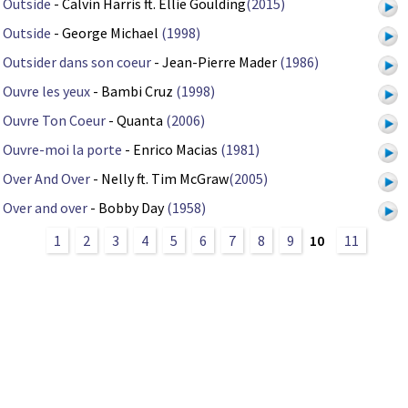
Outside
- Calvin Harris ft. Ellie Goulding
(2015)
Outside
- George Michael
(1998)
Outsider dans son coeur
- Jean-Pierre Mader
(1986)
Ouvre les yeux
- Bambi Cruz
(1998)
Ouvre Ton Coeur
- Quanta
(2006)
Ouvre-moi la porte
- Enrico Macias
(1981)
Over And Over
- Nelly ft. Tim McGraw
(2005)
Over and over
- Bobby Day
(1958)
1
2
3
4
5
6
7
8
9
10
11