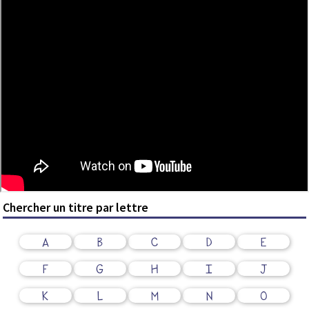
Chercher un titre par lettre
A
B
C
D
E
F
G
H
I
J
K
L
M
N
O