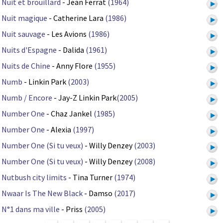
Nuit et brouillard
- Jean Ferrat
(1964)
Nuit magique
- Catherine Lara
(1986)
Nuit sauvage
- Les Avions
(1986)
Nuits d'Espagne
- Dalida
(1961)
Nuits de Chine
- Anny Flore
(1955)
Numb
- Linkin Park
(2003)
Numb / Encore
- Jay-Z Linkin Park
(2005)
Number One
- Chaz Jankel
(1985)
Number One
- Alexia
(1997)
Number One (Si tu veux)
- Willy Denzey
(2003)
Number One (Si tu veux)
- Willy Denzey
(2008)
Nutbush city limits
- Tina Turner
(1974)
Nwaar Is The New Black
- Damso
(2017)
N°1 dans ma ville
- Priss
(2005)