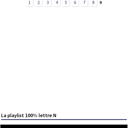
1
2
3
4
5
6
7
8
9
La playlist 100% lettre N