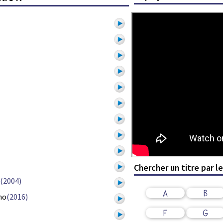
Chercher un titre par l
(2004)
A
B
no
(2016)
F
G