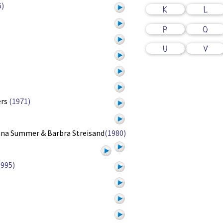
6)
K
L
P
Q
U
V
ers
(1971)
na Summer & Barbra Streisand
(1980)
1995)