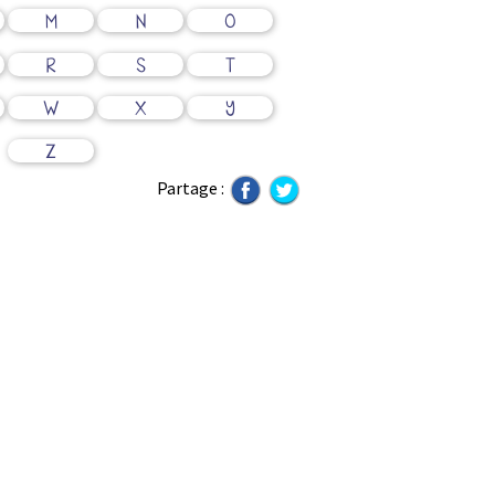
M
N
O
R
S
T
W
X
Y
Z
Partage :