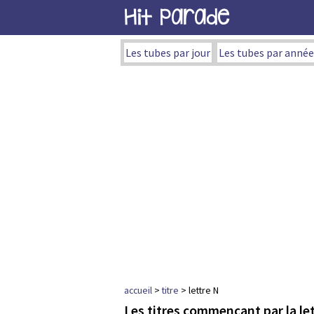
Hit Parade
Les tubes par jour
Les tubes par année
accueil
>
titre
> lettre N
Les titres commençant par la le