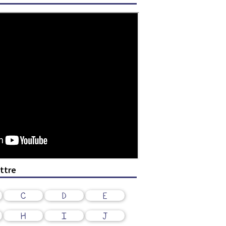
ettre
C
D
E
H
I
J