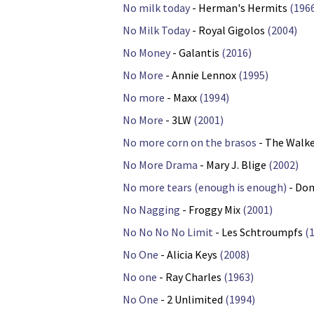
No milk today
- Herman's Hermits
(196
No Milk Today
- Royal Gigolos
(2004)
No Money
- Galantis
(2016)
No More
- Annie Lennox
(1995)
No more
- Maxx
(1994)
No More
- 3LW
(2001)
No more corn on the brasos
- The Walk
No More Drama
- Mary J. Blige
(2002)
No more tears (enough is enough)
- Don
No Nagging
- Froggy Mix
(2001)
No No No No Limit
- Les Schtroumpfs
(
No One
- Alicia Keys
(2008)
No one
- Ray Charles
(1963)
No One
- 2 Unlimited
(1994)