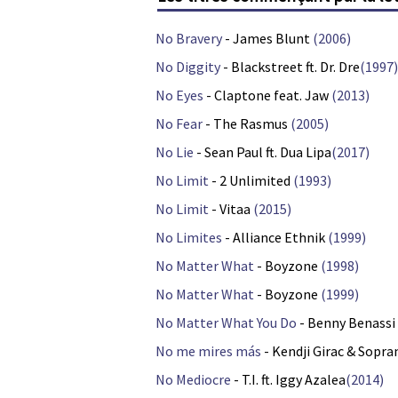
No Bravery
- James Blunt
(2006)
No Diggity
- Blackstreet ft. Dr. Dre
(1997)
No Eyes
- Claptone feat. Jaw
(2013)
No Fear
- The Rasmus
(2005)
No Lie
- Sean Paul ft. Dua Lipa
(2017)
No Limit
- 2 Unlimited
(1993)
No Limit
- Vitaa
(2015)
No Limites
- Alliance Ethnik
(1999)
No Matter What
- Boyzone
(1998)
No Matter What
- Boyzone
(1999)
No Matter What You Do
- Benny Benassi
No me mires más
- Kendji Girac & Sopra
No Mediocre
- T.I. ft. Iggy Azalea
(2014)