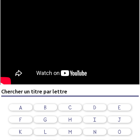
Chercher un titre par lettre
A
B
C
D
E
F
G
H
I
J
K
L
M
N
O