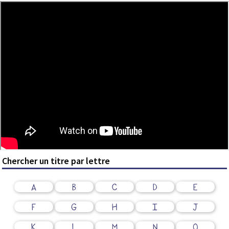
Chercher un titre par lettre
A
B
C
D
E
F
G
H
I
J
K
L
M
N
O