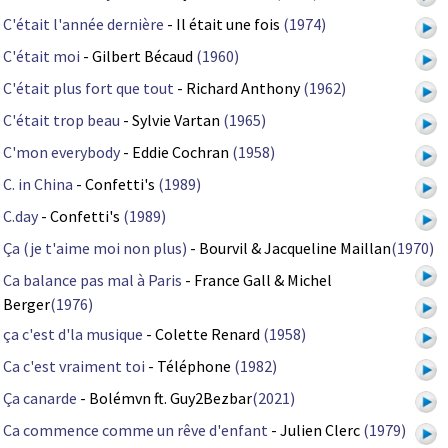
C'était l'année dernière
- Il était une fois
(1974)
C'était moi
- Gilbert Bécaud
(1960)
C'était plus fort que tout
- Richard Anthony
(1962)
C'était trop beau
- Sylvie Vartan
(1965)
C'mon everybody
- Eddie Cochran
(1958)
C. in China
- Confetti's
(1989)
C.day
- Confetti's
(1989)
Ça (je t'aime moi non plus)
- Bourvil & Jacqueline Maillan
(1970)
Ca balance pas mal à Paris
- France Gall & Michel
Berger
(1976)
ça c'est d'la musique
- Colette Renard
(1958)
Ca c'est vraiment toi
- Téléphone
(1982)
Ça canarde
- Bolémvn ft. Guy2Bezbar
(2021)
Ca commence comme un rêve d'enfant
- Julien Clerc
(1979)