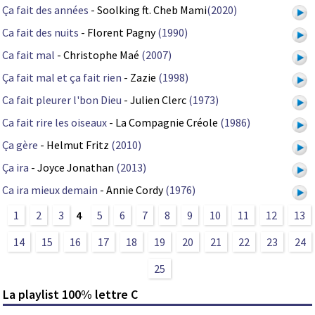
Ça fait des années
- Soolking ft. Cheb Mami
(2020)
Ca fait des nuits
- Florent Pagny
(1990)
Ca fait mal
- Christophe Maé
(2007)
Ça fait mal et ça fait rien
- Zazie
(1998)
Ca fait pleurer l'bon Dieu
- Julien Clerc
(1973)
Ca fait rire les oiseaux
- La Compagnie Créole
(1986)
Ça gère
- Helmut Fritz
(2010)
Ça ira
- Joyce Jonathan
(2013)
Ca ira mieux demain
- Annie Cordy
(1976)
1
2
3
4
5
6
7
8
9
10
11
12
13
14
15
16
17
18
19
20
21
22
23
24
25
La playlist 100% lettre C