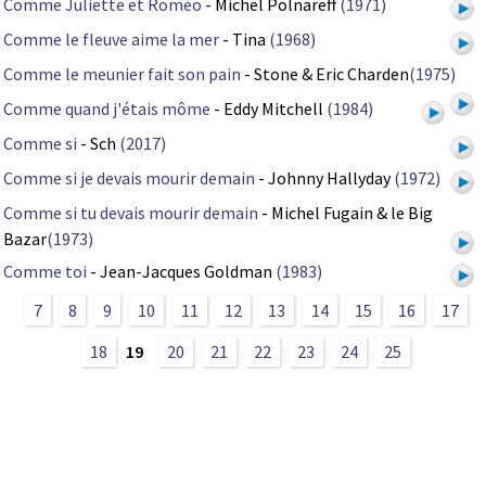
Comme Juliette et Roméo
- Michel Polnareff
(1971)
Comme le fleuve aime la mer
- Tina
(1968)
Comme le meunier fait son pain
- Stone & Eric Charden
(1975)
Comme quand j'étais môme
- Eddy Mitchell
(1984)
Comme si
- Sch
(2017)
Comme si je devais mourir demain
- Johnny Hallyday
(1972)
Comme si tu devais mourir demain
- Michel Fugain & le Big
Bazar
(1973)
Comme toi
- Jean-Jacques Goldman
(1983)
7
8
9
10
11
12
13
14
15
16
17
18
19
20
21
22
23
24
25