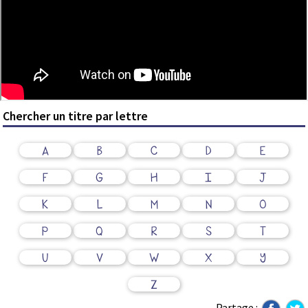
Chercher un titre par lettre
A
B
C
D
E
F
G
H
I
J
K
L
M
N
O
P
Q
R
S
T
U
V
W
X
Y
Z
Partage :