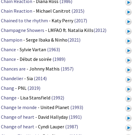
Chain Reaction
- Diana Ross
(1986)
Chain Reaction
- Michael Canitrot
(2015)
Chained to the rhythm
- Katy Perry
(2017)
Champagne Showers
- LMFAO ft. Natalia Kills
(2012)
Champion
- Serge Ibaka & Ninho
(2021)
Chance
- Sylvie Vartan
(1963)
Chance
- Début de soirée
(1989)
Chances are
- Johnny Mathis
(1957)
Chandelier
- Sia
(2014)
Chang
- PNL
(2019)
Change
- Lisa Stansfield
(1992)
Change le monde
- United Planet
(1993)
Change of heart
- David Hallyday
(1991)
Change of heart
- Cyndi Lauper
(1987)