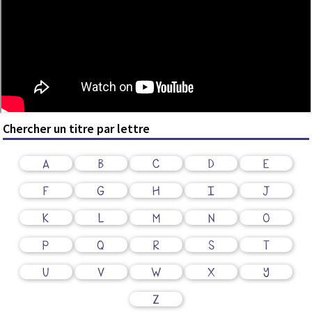
Chercher un titre par lettre
A
B
C
D
E
F
G
H
I
J
K
L
M
N
O
P
Q
R
S
T
U
V
W
X
Y
Z