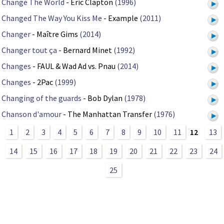
Change The World
- Eric Clapton
(1996)
Changed The Way You Kiss Me
- Example
(2011)
Changer
- Maître Gims
(2014)
Changer tout ça
- Bernard Minet
(1992)
Changes
- FAUL & Wad Ad vs. Pnau
(2014)
Changes
- 2Pac
(1999)
Changing of the guards
- Bob Dylan
(1978)
Chanson d'amour
- The Manhattan Transfer
(1976)
1
2
3
4
5
6
7
8
9
10
11
12
13
14
15
16
17
18
19
20
21
22
23
24
25