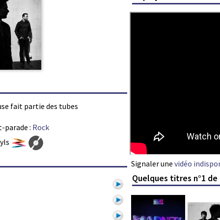
use fait partie des tubes
t-parade :
Rock
nyls
Signaler une
vidéo indispo
Quelques titres n°1 de