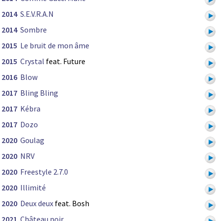
2014
S.E.V.R.A.N
2014
Sombre
2015
Le bruit de mon âme
2015
Crystal
feat. Future
2016
Blow
2017
Bling Bling
2017
Kébra
2017
Dozo
2020
Goulag
2020
NRV
2020
Freestyle 2.7.0
2020
Illimité
2020
Deux deux
feat. Bosh
2021
Château noir