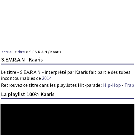
accueil
>
titre
> S.E.V.R.A.N / Kaaris
S.E.V.R.A.N - Kaaris
Le titre « S.E.V.R.A.N » interprété par Kaaris fait partie des tubes
incontournables de
2014
Retrouvez ce titre dans les playlistes Hit-parade :
Hip-Hop
-
Trap
La playlist 100% Kaaris