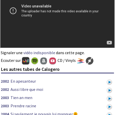
Signaler une
vidéo indisponible
dans cette page.
Ecouter sur
CD / Vinyls
Les autres tubes de Calogero
2002
En apesanteur
2002
Aussi libre que moi
2003
Tien an men
2003
Prendre racine
2004
Si seulement je pouvais lui manquer