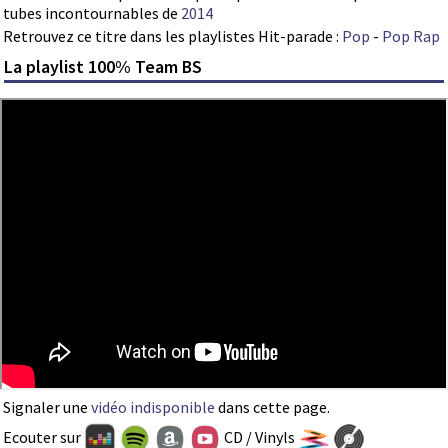
tubes incontournables de
2014
Retrouvez ce titre dans les playlistes Hit-parade :
Pop
-
Pop Rap
La playlist 100% Team BS
Signaler une
vidéo indisponible
dans cette page.
Ecouter sur
CD / Vinyls