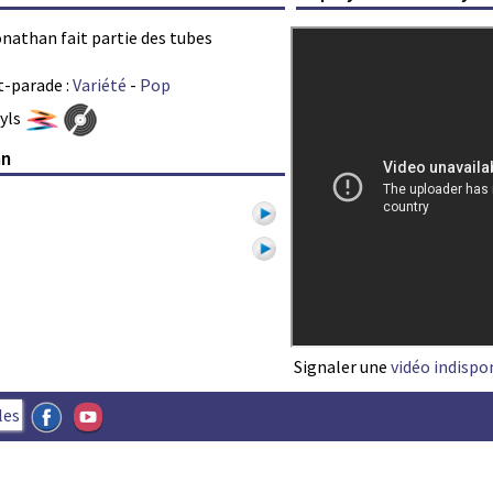
Jonathan fait partie des tubes
t-parade :
Variété
-
Pop
nyls
an
1
Signaler une
vidéo indispo
les