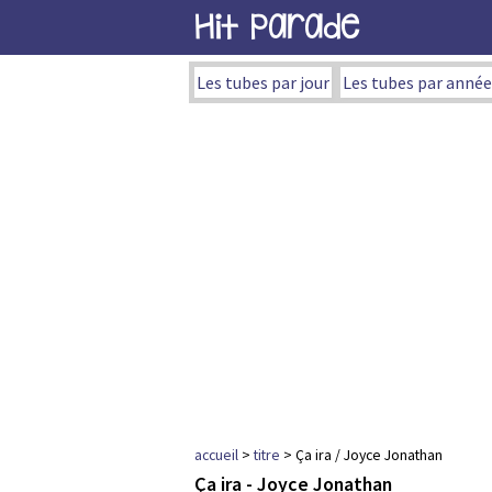
Hit Parade
Les tubes par jour
Les tubes par année
accueil
>
titre
> Ça ira / Joyce Jonathan
Ça ira - Joyce Jonathan