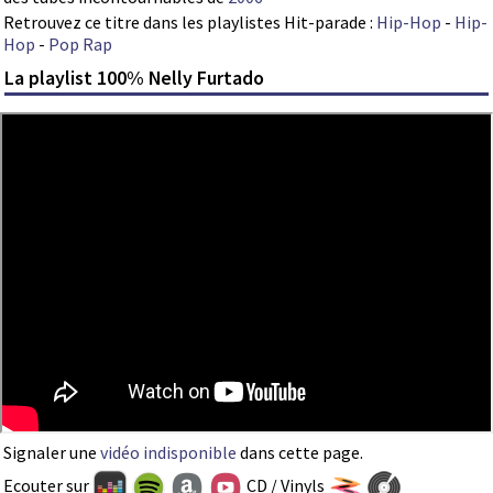
Retrouvez ce titre dans les playlistes Hit-parade :
Hip-Hop
-
Hip-
Hop
-
Pop Rap
La playlist 100% Nelly Furtado
Signaler une
vidéo indisponible
dans cette page.
Ecouter sur
CD / Vinyls