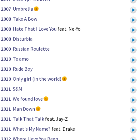
2007
Umbrella
2008
Take A Bow
2008
Hate That I Love You
feat. Ne-Yo
2008
Disturbia
2009
Russian Roulette
2010
Te amo
2010
Rude Boy
2010
Only girl (in the world)
2011
S&M
2011
We found love
2011
Man Down
2011
Talk That Talk
feat. Jay-Z
2011
What's My Name?
feat. Drake
2012
Where Have You Been