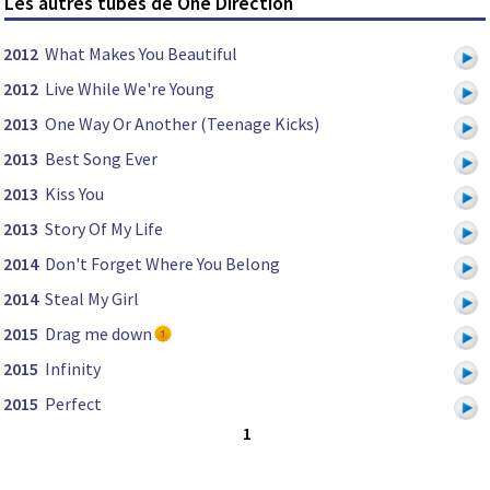
Les autres tubes de One Direction
2012
What Makes You Beautiful
2012
Live While We're Young
2013
One Way Or Another (Teenage Kicks)
2013
Best Song Ever
2013
Kiss You
2013
Story Of My Life
2014
Don't Forget Where You Belong
2014
Steal My Girl
2015
Drag me down
2015
Infinity
2015
Perfect
1