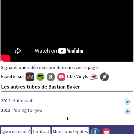
Signaler une
vidéo indisponible
dans cette page.
Ecouter sur
CD / Vinyls
Les autres tubes de Bastian Baker
2012
Hallelujah
2013
I'd sing for you
1
Quoi de neuf ?
Contact
Mentions légales