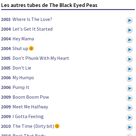
Les autres tubes de The Black Eyed Peas
2003
Where Is The Love?
2004
Let's Get It Started
2004
Hey Mama
2004
Shut up
2005
Don't Phunk With My Heart
2005
Don't Lie
2006
My Humps
2006
Pump It
2009
Boom Boom Pow
2009
Meet Me Halfway
2009
I Gotta Feeling
2010
The Time (Dirty bit)
2010
Rock That Body