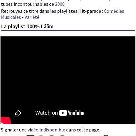
tubes incontournables de
2008
Retrouvez ce titre dans les playlistes Hit-parade :
Comédies
Musicales
-
Variété
La playlist 100% Lââm
Signaler une
vidéo indisponible
dans cette page.