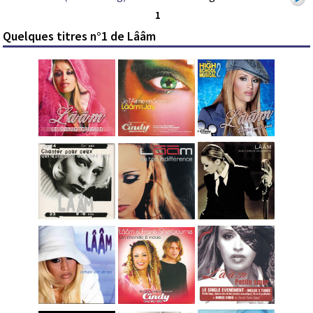
1
Quelques titres n°1 de Lââm