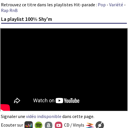
Retrouvez ce titre dans les playlistes Hit-parade :
Pop
-
Variété
-
Rap RnB
La playlist 100% Shy'm
Signaler une
vidéo indisponible
dans cette page.
Ecouter sur
CD / Vinyls