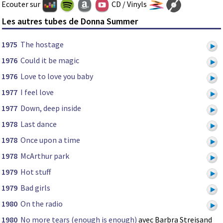
Ecouter sur
CD / Vinyls
Les autres tubes de Donna Summer
1975
The hostage
1976
Could it be magic
1976
Love to love you baby
1977
I feel love
1977
Down, deep inside
1978
Last dance
1978
Once upon a time
1978
McArthur park
1979
Hot stuff
1979
Bad girls
1980
On the radio
1980
No more tears (enough is enough)
avec Barbra Streisand