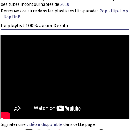
des tubes incontournables de
2010
Retrouvez ce titre dans les playlistes Hit-parade :
Pop
-
Hip-Hop
-
Rap RnB
La playlist 100% Jason Derulo
Signaler une
vidéo indisponible
dans cette page.