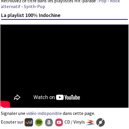
Retrouvez ce titre dans les playlistes Hit-parade :
Pop
-
Rock
alternatif
-
Synth-Pop
La playlist 100% Indochine
Signaler une
vidéo indisponible
dans cette page.
Ecouter sur
CD / Vinyls