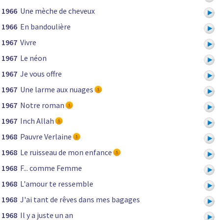
1966
Une mèche de cheveux
1966
En bandoulière
1967
Vivre
1967
Le néon
1967
Je vous offre
1967
Une larme aux nuages
1967
Notre roman
1967
Inch Allah
1968
Pauvre Verlaine
1968
Le ruisseau de mon enfance
1968
F... comme Femme
1968
L'amour te ressemble
1968
J'ai tant de rêves dans mes bagages
1968
Il y a juste un an