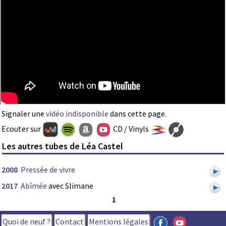
Signaler une
vidéo indisponible
dans cette page.
Ecouter sur
CD / Vinyls
Les autres tubes de Léa Castel
2008
Pressée de vivre
2017
Abîmée
avec Slimane
1
Quoi de neuf ?
Contact
Mentions légales