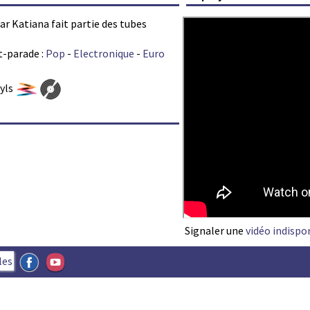
ar Katiana fait partie des tubes
t-parade :
Pop
-
Electronique
-
Euro
nyls
Signaler une
vidéo indispo
les