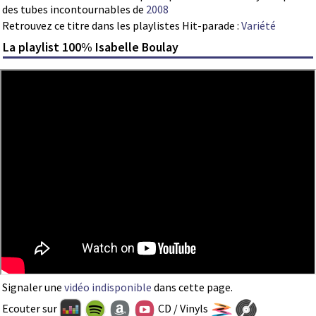
des tubes incontournables de
2008
Retrouvez ce titre dans les playlistes Hit-parade :
Variété
La playlist 100% Isabelle Boulay
Signaler une
vidéo indisponible
dans cette page.
Ecouter sur
CD / Vinyls