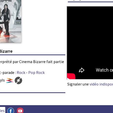
Bizarre
terprété par Cinema Bizarre fait partie
t-parade :
Rock
-
Pop Rock
nyls
Signaler une
vidéo indispo
e
les