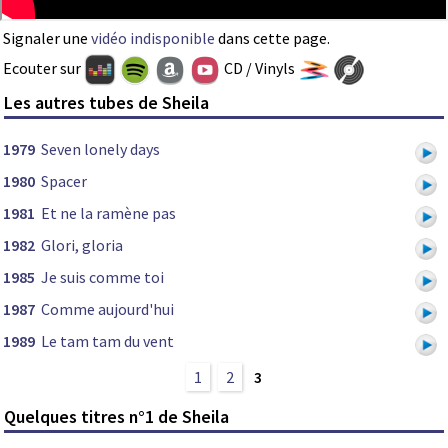
Signaler une
vidéo indisponible
dans cette page.
Ecouter sur
CD / Vinyls
Les autres tubes de Sheila
1979
Seven lonely days
1980
Spacer
1981
Et ne la ramène pas
1982
Glori, gloria
1985
Je suis comme toi
1987
Comme aujourd'hui
1989
Le tam tam du vent
1
2
3
Quelques titres n°1 de Sheila