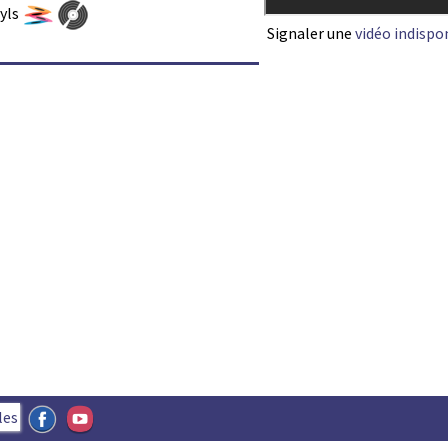
nyls
Signaler une
vidéo indispo
les