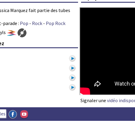
ssica Marquez fait partie des tubes
t-parade :
Pop
-
Rock
-
Pop Rock
nyls
ez
1
Signaler une
vidéo indispo
les