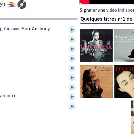
nyls
Signaler une
vidéo indispo
Quelques titres n°1 de
g You
avec Marc Anthony
d'amour)
1