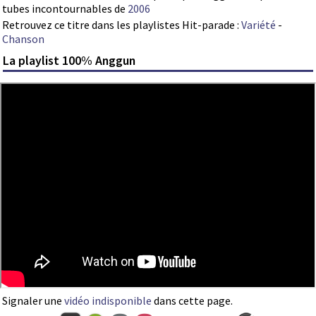
tubes incontournables de
2006
Retrouvez ce titre dans les playlistes Hit-parade :
Variété
-
Chanson
La playlist 100% Anggun
Signaler une
vidéo indisponible
dans cette page.