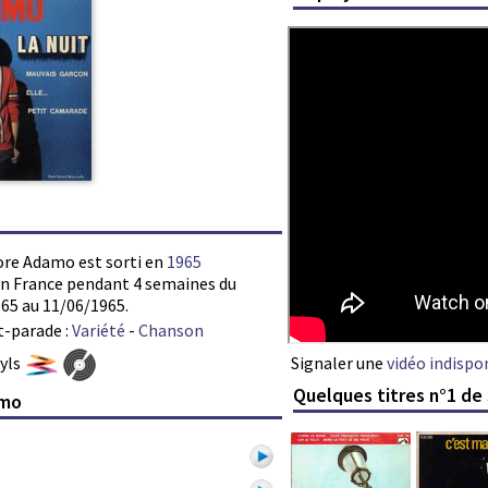
tore Adamo est sorti en
1965
s en France pendant 4 semaines du
65 au 11/06/1965.
t-parade :
Variété
-
Chanson
Signaler une
vidéo indispo
nyls
Quelques titres n°1 d
amo