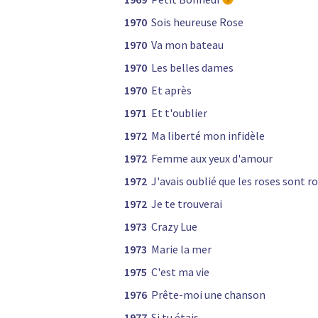
1970
Sois heureuse Rose
1970
Va mon bateau
1970
Les belles dames
1970
Et après
1971
Et t'oublier
1972
Ma liberté mon infidèle
1972
Femme aux yeux d'amour
1972
J'avais oublié que les roses sont r
1972
Je te trouverai
1973
Crazy Lue
1973
Marie la mer
1975
C'est ma vie
1976
Prête-moi une chanson
1977
Si tu étais