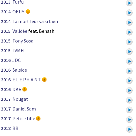
2013
Turfu
2014
OKLM
2014
La mort leur va si bien
2015
Validée
feat. Benash
2015
Tony Sosa
2015
LVMH
2016
JDC
2016
Salside
2016
E.L.E.P.H.A.N.T.
2016
DKR
2017
Nougat
2017
Daniel Sam
2017
Petite fille
2018
BB