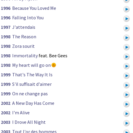
1996
Because You Loved Me
1996
Falling Into You
1997
J'attendais
1998
The Reason
1998
Zora sourit
1998
Immortality
feat. Bee Gees
1998
My heart will go on
1999
That's The Way It Is
1999
S'il suffisait d'aimer
1999
On ne change pas
2002
A New Day Has Come
2002
I'm Alive
2003
I Drove All Night
2003
Tout l'or des hommes