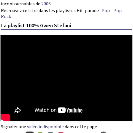
incontournables de
2006
Retrouvez ce titre dans les playlistes Hit-parade :
Pop
-
Pop
Rock
La playlist 100% Gwen Stefani
Signaler une
vidéo indisponible
dans cette page.