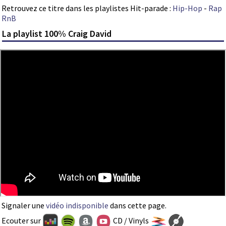
Retrouvez ce titre dans les playlistes Hit-parade :
Hip-Hop
-
Rap
RnB
La playlist 100% Craig David
Signaler une
vidéo indisponible
dans cette page.
Ecouter sur
CD / Vinyls