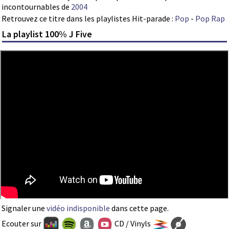
incontournables de
2004
Retrouvez ce titre dans les playlistes Hit-parade :
Pop
-
Pop Rap
La playlist 100% J Five
Signaler une
vidéo indisponible
dans cette page.
Ecouter sur
CD / Vinyls