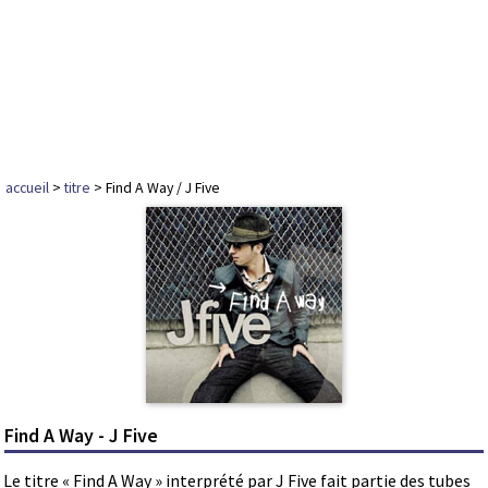
accueil
>
titre
> Find A Way / J Five
Find A Way - J Five
Le titre « Find A Way » interprété par J Five fait partie des tubes