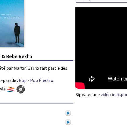
ix & Bebe Rexha
té par Martin Garrix fait partie des
t-parade :
Pop
-
Pop Électro
nyls
Signaler une
vidéo indispo