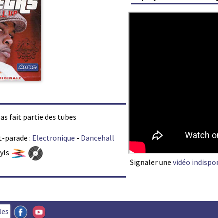
gas fait partie des tubes
t-parade :
Electronique
-
Dancehall
nyls
Signaler une
vidéo indispo
les