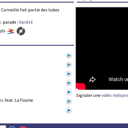
 Corneille fait partie des tubes
t-parade :
Variété
nyls
Signaler une
vidéo indispo
es
feat. La Fouine
1