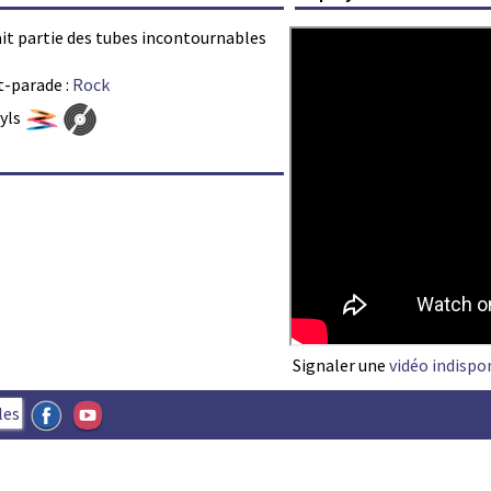
fait partie des tubes incontournables
t-parade :
Rock
nyls
Signaler une
vidéo indispo
les