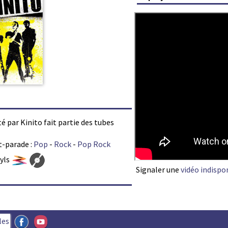
té par Kinito fait partie des tubes
t-parade :
Pop
-
Rock
-
Pop Rock
nyls
Signaler une
vidéo indispo
les