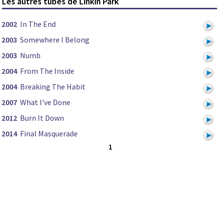
Les autres tubes de Linkin Park
2002
In The End
2003
Somewhere I Belong
2003
Numb
2004
From The Inside
2004
Breaking The Habit
2007
What I've Done
2012
Burn It Down
2014
Final Masquerade
1