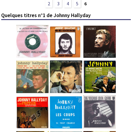
2
3
4
5
6
Quelques titres n°1 de Johnny Hallyday