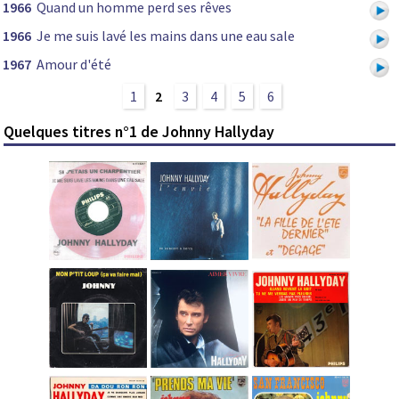
1966
Quand un homme perd ses rêves
1966
Je me suis lavé les mains dans une eau sale
1967
Amour d'été
1
2
3
4
5
6
Quelques titres n°1 de Johnny Hallyday