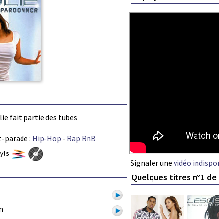
lie fait partie des tubes
t-parade :
Hip-Hop
-
Rap RnB
nyls
Signaler une
vidéo indispo
Quelques titres n°1 de 
m