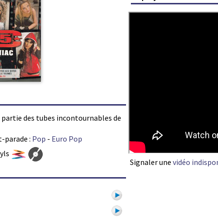
it partie des tubes incontournables de
t-parade :
Pop
-
Euro Pop
nyls
Signaler une
vidéo indispo