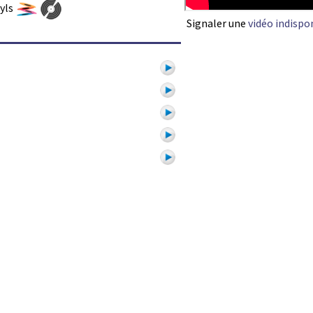
nyls
Signaler une
vidéo indispo
1